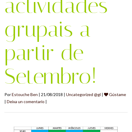
actividades
grupais a
partir de
Setembro!
Por
Estouche Ben
| 21/08/2018 |
Uncategorized @gl
|
Gústame
|
Deixa un comentario
|