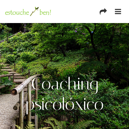
Coaching
psicolóxico