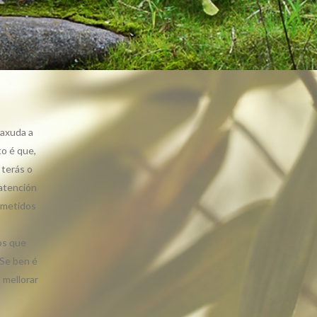
 axuda a
to é que,
terás o
 atención
 metidos
os que
 Se ben é
 mellorar