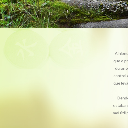
A hipno
que o pr
durant
control 
que lev
Dende
estaban 
moi útil