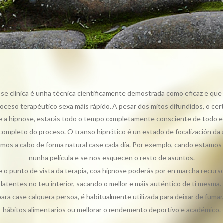
se clínica é unha técnica cientificamente demostrada como eficaz e que
oceso terapéutico sexa máis rápido. A pesar dos mitos difundidos, o cer
e a hipnose, estarás todo o tempo completamente consciente de todo e 
completo do proceso. O transo hipnótico é un estado de focalización da
amos a cabo de forma natural case cada día. Por exemplo, cando estamos
nunha película e se nos esquecen o resto de asuntos.
 o punto de vista da terapia, coa hipnose poderás por en marcha recurs
latentes no teu interior, sacando o mellor e máis auténtico de ti mesma.
 para case calquera persoa, é habitualmente utilizada para deixar de fumar,
hábitos alimentarios ou mellorar o rendemento deportivo e académico.