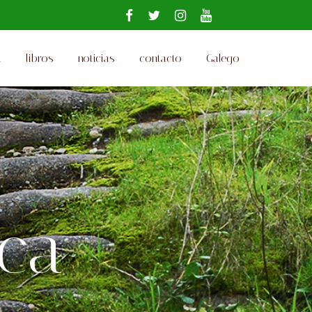
a
libros
noticias
contacto
Galego
ica