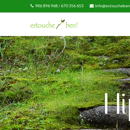
986 896 968 / 670 356 653
info@estoucheben
Hi