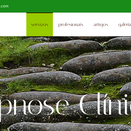
.com
servizos
profesionais
artigos
galerí
pnose Clín